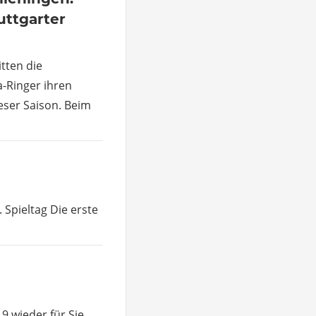
uttgarter
itten die
-Ringer ihren
eser Saison. Beim
 Spieltag Die erste
 wieder für Sie