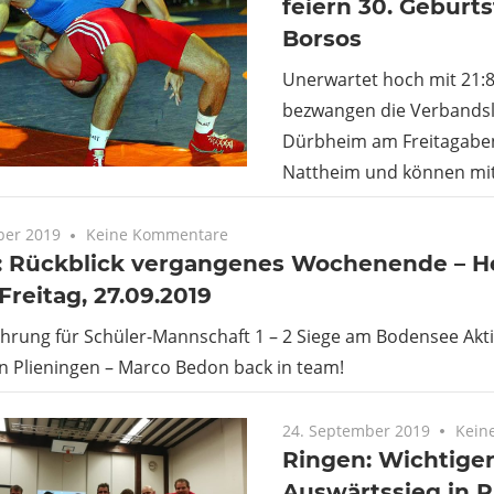
feiern 30. Geburt
Borsos
Unerwartet hoch mit 21:
bezwangen die Verbandsl
Dürbheim am Freitagabe
Nattheim und können mit
ber 2019
Keine Kommentare
: Rückblick vergangenes Wochenende – 
Freitag, 27.09.2019
ührung für Schüler-Mannschaft 1 – 2 Siege am Bodensee Akt
n Plieningen – Marco Bedon back in team!
24. September 2019
Kein
Ringen: Wichtige
Auswärtssieg in P