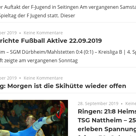
 Auftakt der F-Jugend in Seitingen Am vergangenen Samsta
Spieltag der F Jugend statt. Dieser
ber 2019
Keine Kommentare
richte Fußball Aktive 22.09.2019
m – SGM Dürbheim/Mahlstetten 0:4 (0:1) – Kreisliga B | 4. Sp
t zeigte am vergangenen Sonntag
ber 2019
Keine Kommentare
: Morgen ist die Skihütte wieder offen
28. September 2019
Kein
Ringen: 21:8 Heim
TSG Nattheim – 2
erleben Spannung