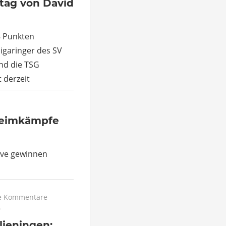
stag von David
8 Punkten
igaringer des SV
nd die TSG
 derzeit
Heimkämpfe
ive gewinnen
e Kommentare
r
lieningen: