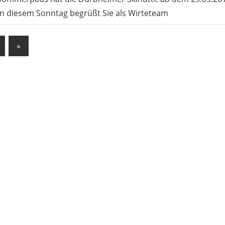
An diesem Sonntag begrüßt Sie als Wirteteam
ennummerierung
Nächste
»
Beiträge
äge