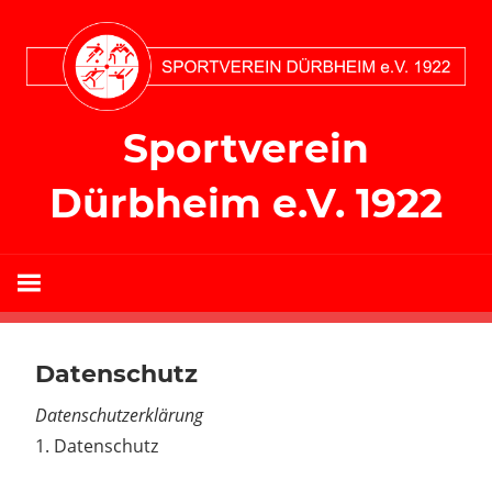
Zum
Inhalt
springen
Sportverein
Dürbheim e.V. 1922
Datenschutz
Datenschutzerklärung
1. Datenschutz