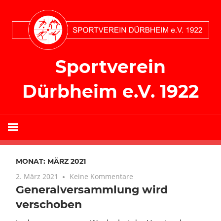
Zum
Inhalt
springen
Sportverein
Dürbheim e.V. 1922
MONAT:
MÄRZ 2021
2. März 2021
Keine Kommentare
Generalversammlung wird
verschoben