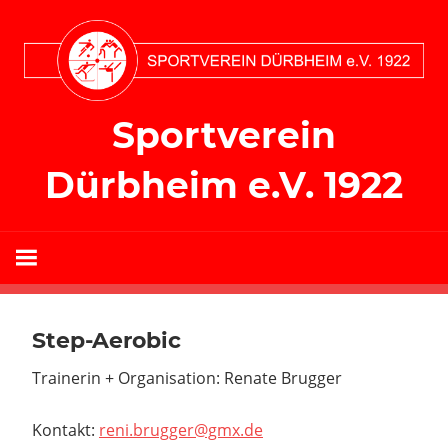
Zum
Inhalt
springen
Sportverein
Dürbheim e.V. 1922
Step-Aerobic
Trainerin + Organisation: Renate Brugger
Kontakt:
reni.brugger@gmx.de