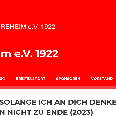
m e.V. 1922
SKI
BREITENSPORT
SPONSOREN
VORSTAND
SOLANGE ICH AN DICH DENKE,
N NICHT ZU ENDE (2023)