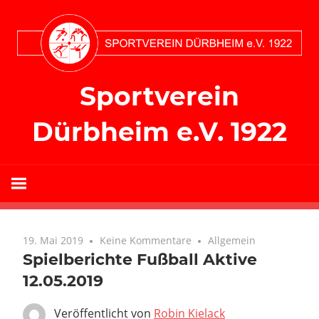
Zum
Inhalt
springen
Sportverein
Dürbheim e.V. 1922
19. Mai 2019
Keine Kommentare
Allgemein
Spielberichte Fußball Aktive
12.05.2019
Veröffentlicht von
Robin Kielack