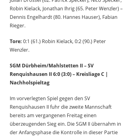
Julian Drössel (62. Patrick Specker), Nico Specker,
Robin Kielack, Jonathan Ihrig (65. Peter Wenzler) –
Dennis Engelhardt (80. Hannes Hauser), Fabian
Rieger.
Tore:
0:1 (61.) Robin Kielack, 0:2 (90.) Peter
Wenzler.
SGM Dürbheim/Mahlstetten II – SV
Renquishausen II 6:0 (3:0) – Kreisliage C |
Nachholspieltag
Im vorverlegten Spiel gegen den SV
Renquishausen II fuhr die zweite Mannschaft
bereits am vergangenen Freitag einen
überzeugenden Sieg ein. Die SGM II übernahm in
der Anfangsphase die Kontrolle in dieser Partie