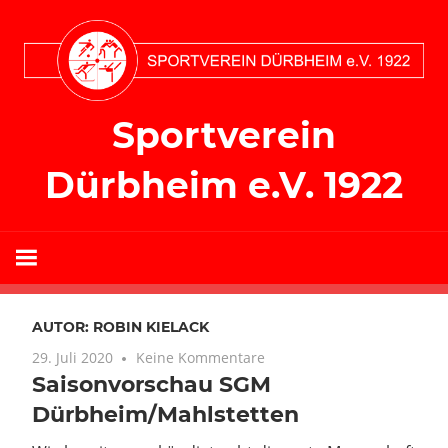
Zum
Inhalt
springen
Sportverein
Dürbheim e.V. 1922
AUTOR:
ROBIN KIELACK
29. Juli 2020
Keine Kommentare
Saisonvorschau SGM
Dürbheim/Mahlstetten