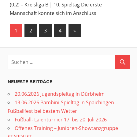
(0:2) – Kreisliga B | 10. Spieltag Die erste
Mannschaft konnte sich im Anschluss
Seitennummerierung
Nächste
1
2
3
4
»
Beiträge
der
Beiträge
NEUESTE BEITRÄGE
20.06.2026 Jugendspieltag in Dürbheim
13.06.2026 Bambini-Spieltag in Spaichingen –
Fußballfest bei bestem Wetter
Fußball- Laienturnier 17. bis 20. Juli 2026
Offenes Training – Junioren-Showtanzgruppe
STARDUST