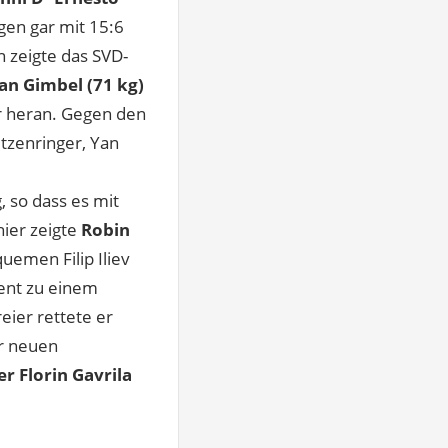
en gar mit 15:6
 zeigte das SVD-
an Gimbel (71 kg)
r heran. Gegen den
itzenringer, Yan
d
, so dass es mit
hier zeigte
Robin
emen Filip Iliev
ent zu einem
ier rettete er
r neuen
 Florin Gavrila