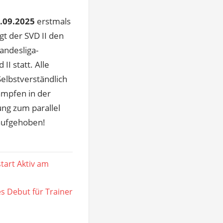
.09.2025
erstmals
t der SVD II den
andesliga-
I statt. Alle
elbstverständlich
ämpfen in der
ng zum parallel
 aufgehoben!
tart Aktiv am
s Debut für Trainer