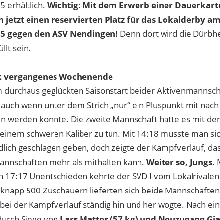
5 erhältlich.
Wichtig: Mit dem Erwerb einer Dauerkart
n jetzt einen reservierten Platz für das Lokalderby a
25 gegen den ASV Nendingen!
Denn dort wird die Dürbh
üllt sein.
k vergangenes Wochenende
 durchaus geglückten Saisonstart beider Aktivenmannsc
 auch wenn unter dem Strich „nur“ ein Pluspunkt mit nac
werden konnte. Die zweite Mannschaft hatte es mit de
t einem schweren Kaliber zu tun. Mit 14:18 musste man si
dlich geschlagen geben, doch zeigte der Kampfverlauf, da
annschaften mehr als mithalten kann.
Weiter so, Jungs.
M
n 17:17 Unentschieden kehrte der SVD I vom Lokalrivale
 knapp 500 Zuschauern lieferten sich beide Mannschaften
bei der Kampfverlauf ständig hin und her wogte. Nach ein
durch Siege von
Lars Mattes (57 kg) und Neuzugang Gi