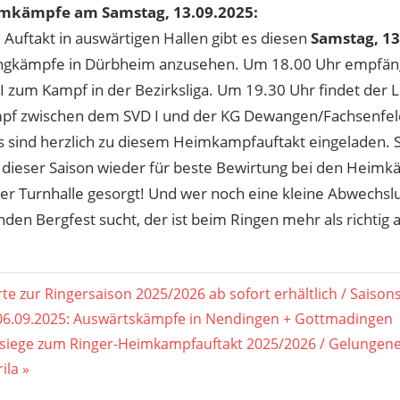
imkämpfe am Samstag, 13.09.2025:
Auftakt in auswärtigen Hallen gibt es diesen
Samstag, 13
ngkämpfe in Dürbheim anzusehen. Um 18.00 Uhr empfäng
I zum Kampf in der Bezirksliga. Um 19.30 Uhr findet der L
f zwischen dem SVD I und der KG Dewangen/Fachsenfeld I
s sind herzlich zu diesem Heimkampfauftakt eingeladen. S
in dieser Saison wieder für beste Bewirtung bei den Heimk
r Turnhalle gesorgt! Und wer noch eine kleine Abwechslu
nden Bergfest sucht, der ist beim Ringen mehr als richtig
agsnavigation
er
te zur Ringersaison 2025/2026 ab sofort erhältlich / Saisons
06.09.2025: Auswärtskämpfe in Nendingen + Gottmadingen
siege zum Ringer-Heimkampfauftakt 2025/2026 / Gelungene
ila