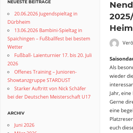
NEUESTE BEITRÄGE
Nendi
20.06.2026 Jugendspieltag in
2025/
Dürbheim
Heim
13.06.2026 Bambini-Spieltag in
Spaichingen – Fußballfest bei bestem
Verö
Wetter
Fußball- Laienturnier 17. bis 20. Juli
Saisonda
2026
Als beson
Offenes Training – Junioren-
wieder di
Showtanzgruppe STARDUST
interessa
Starker Auftritt von Nick Schäfer
Jahr, ein
bei der Deutschen Meisterschaft U17
Gerne dir
eine bege
ARCHIV
Platzreser
Juni 2026
euch dies