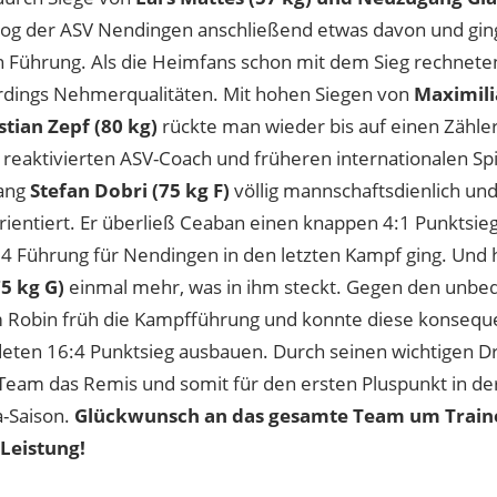
og der ASV Nendingen anschließend etwas davon und ging
n Führung. Als die Heimfans schon mit dem Sieg rechneten
rdings Nehmerqualitäten. Mit hohen Siegen von
Maximili
tian Zepf (80 kg)
rückte man wieder bis auf einen Zähle
g reaktivierten ASV-Coach und früheren internationalen Sp
rang
Stefan Dobri (75 kg F)
völlig mannschaftsdienlich un
ientiert. Er überließ Ceaban einen knappen 4:1 Punktsieg
14 Führung für Nendingen in den letzten Kampf ging. Und 
75 kg G)
einmal mehr, was in ihm steckt. Gegen den unbequ
Robin früh die Kampfführung und konnte diese konsequ
eten 16:4 Punktsieg ausbauen. Durch seinen wichtigen Dre
eam das Remis und somit für den ersten Pluspunkt in de
a-Saison.
Glückwunsch an das gesamte Team um Trainer
 Leistung!