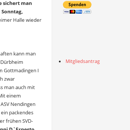
e sichert man
m Sonntag,
eimer Halle wieder
haften kann man
Mitgliedsantrag
h Dürbheim
m Gottmadingen I
ch zwar
ss man auch mit
it einem
n ASV Nendingen
 ein packendes
er frühen SVD-
anni D`Ernesto