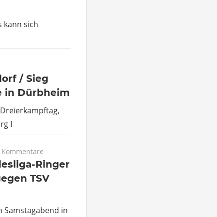
 kann sich
orf / Sieg
e in Dürbheim
 Dreierkampftag,
rg I
e Kommentare
esliga-Ringer
 gegen TSV
m Samstagabend in