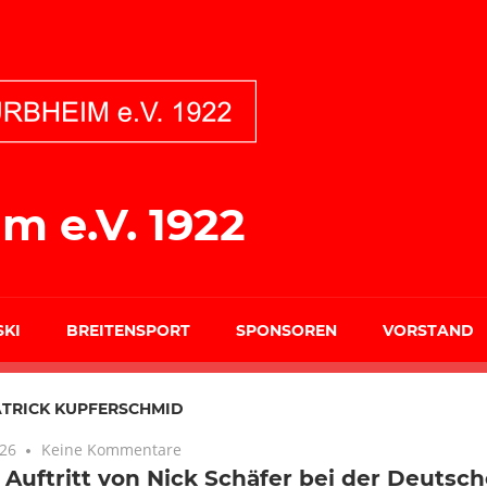
m e.V. 1922
SKI
BREITENSPORT
SPONSOREN
VORSTAND
ATRICK KUPFERSCHMID
026
Keine Kommentare
 Auftritt von Nick Schäfer bei der Deutsc