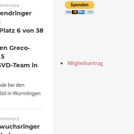
ommentare
endringer
s
Platz 6 von 38
en Greco-
 5
Mitgliedsantrag
 SVD-Team in
de bei den
til in Wurmlingen
ommentare
wuchsringer