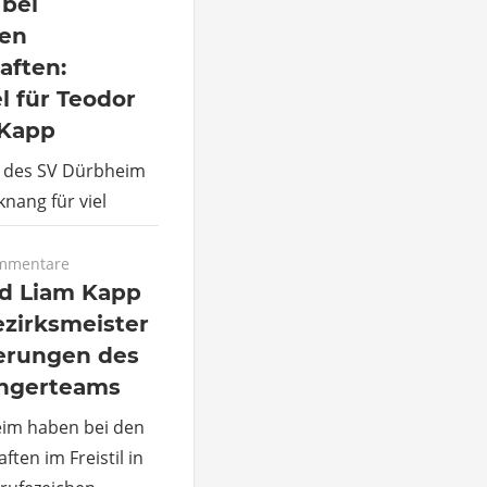
 bei
en
aften:
l für Teodor
 Kapp
r des SV Dürbheim
nang für viel
mmentare
d Liam Kapp
ezirksmeister
ierungen des
ngerteams
eim haben bei den
ten im Freistil in