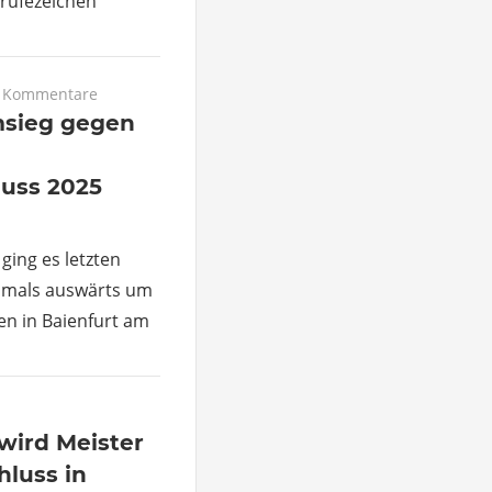
rufezeichen
e Kommentare
msieg gegen
uss 2025
ging es letzten
mals auswärts um
n in Baienfurt am
wird Meister
luss in