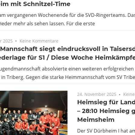
im mit Schnitzel-Time
z am vergangenen Wochenende für die SVD-Ringerteams. Das
ieder mehr als sehen lassen. Für die erste
r 2025
Keine Kommentare
Mannschaft siegt eindrucksvoll in Taisersd
ederlage für S1 / Diese Woche Heimkämpf
Jugendmannschaft absolvierte einen weiteren erfolgreichen
 in Triberg. Gegen die starke Heimmannschaft vom SV Tribe
24. November 2025
Kein
Heimsieg für Land
– 28:10 Heimsieg
Meimsheim
Der SV Dürbheim I hat a