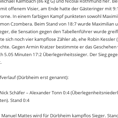
Michael Kalmbach (86 kg G) und Nicolai Rothmund her. Be
mit offenem Visier, am Ende hatte der Gästeringer mit 9
vorne. In einem farbigen Kampf punkteten sowohl Maximil
Simon Czombera. Beim Stand von 18:7 wurde Maximilian 
ieger, die Sensation gegen den Tabellenführer wurde greif
lte sich noch vier kampflose Zähler ab, ehe Robin Kessler 
achte. Gegen Armin Kratzer bestimmte er das Geschehen 
h 5.05 Minuten 17:2 Überlegenheitssieger. Der Sieg gege
.
verlauf (Dürbheim erst genannt):
: Nick Schäfer – Alexander Tonn 0:4 (Überlegenheitsnieder
ten). Stand 0:4
): Manuel Mattes wird für Dürbheim kampflos Sieger. Stan