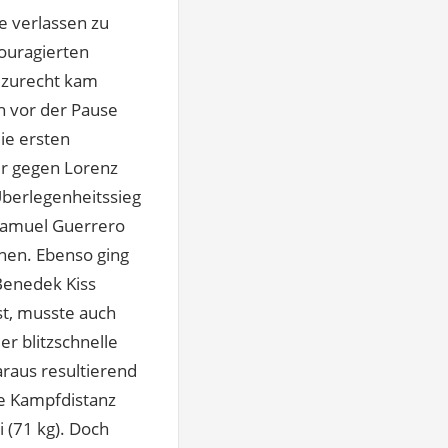
e verlassen zu
couragierten
t zurecht kam
h vor der Pause
ie ersten
er gegen Lorenz
Überlegenheitssieg
Samuel Guerrero
nen. Ebenso ging
Benedek Kiss
st, musste auch
er blitzschnelle
raus resultierend
le Kampfdistanz
 (71 kg). Doch