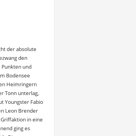
ht der absolute
bezwang den
13 Punkten und
 vom Bodensee
den Heimringern
r Tonn unterlag,
ut Youngster Fabio
gen Leon Brender
Griffaktion in eine
nnend ging es