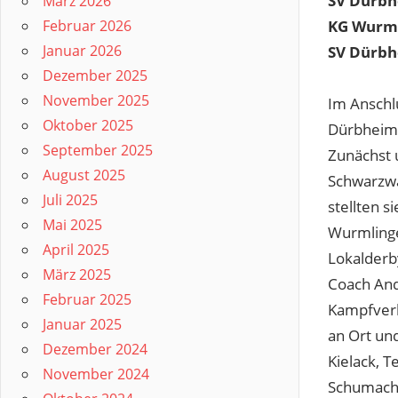
SV Dür
März 2026
KG Wurml
Februar 2026
Januar 2026
SV Dürb
Dezember 2025
November 2025
Im Anschlu
Oktober 2025
Dürbheim 
September 2025
Zunächst 
August 2025
Schwarzwä
Juli 2025
stellten 
Mai 2025
Wurmlinge
April 2025
Lokalderb
März 2025
Coach And
Februar 2025
Kampfverl
Januar 2025
an Ort un
Dezember 2024
Kielack, 
November 2024
Schumache