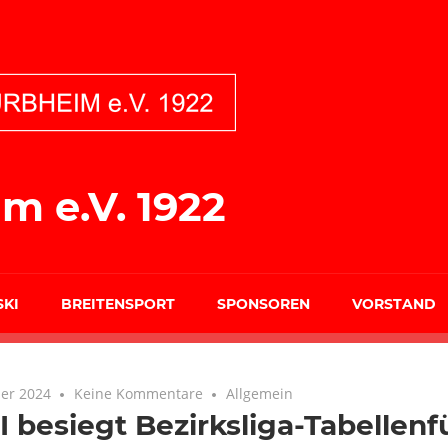
m e.V. 1922
SKI
BREITENSPORT
SPONSOREN
VORSTAND
er 2024
Keine Kommentare
Allgemein
I besiegt Bezirksliga-Tabellenf