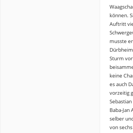
Waagschal
können. S
Auftritt 
Schwergew
musste er
Dürbheime
Sturm vor
beisammen
keine Cha
es auch D
vorzeitig
Sebastian 
Baba-Jan 
selber un
von sechs