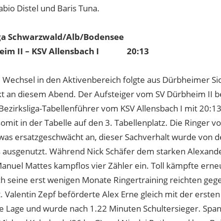
abio Distel und Baris Tuna.
iga Schwarzwald/Alb/Bodensee
eim II – KSV Allensbach I 20:13
Wechsel in den Aktivenbereich folgte aus Dürbheimer Sic
 an diesem Abend. Der Aufsteiger vom SV Dürbheim II 
 Bezirksliga-Tabellenführer vom KSV Allensbach I mit 20:
somit in der Tabelle auf den 3. Tabellenplatz. Die Ringer
twas ersatzgeschwächt an, dieser Sachverhalt wurde von 
 ausgenutzt. Während Nick Schäfer dem starken Alexande
anuel Mattes kampflos vier Zähler ein. Toll kämpfte erne
och seine erst wenigen Monate Ringertraining reichten ge
. Valentin Zepf beförderte Alex Erne gleich mit der ersten 
he Lage und wurde nach 1.22 Minuten Schultersieger. Spa