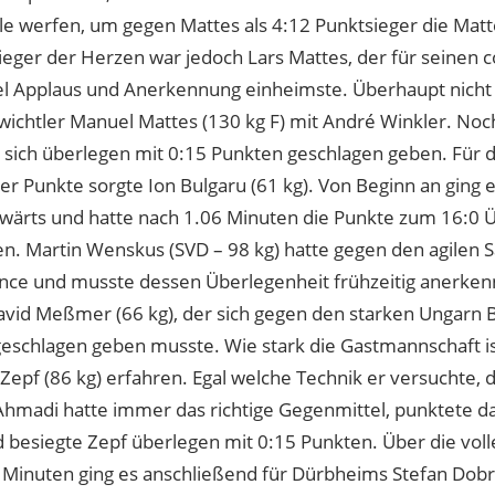
e werfen, um gegen Mattes als 4:12 Punktsieger die Matt
ieger der Herzen war jedoch Lars Mattes, der für seinen 
viel Applaus und Anerkennung einheimste. Überhaupt nich
ichtler Manuel Mattes (130 kg F) mit André Winkler. Noc
 sich überlegen mit 0:15 Punkten geschlagen geben. Für d
r Punkte sorgte Ion Bulgaru (61 kg). Von Beginn an ging 
wärts und hatte nach 1.06 Minuten die Punkte zum 16:0 
. Martin Wenskus (SVD – 98 kg) hatte gegen den agilen 
nce und musste dessen Überlegenheit frühzeitig anerken
avid Meßmer (66 kg), der sich gegen den starken Ungarn 
 geschlagen geben musste. Wie stark die Gastmannschaft i
Zepf (86 kg) erfahren. Egal welche Technik er versuchte, d
Ahmadi hatte immer das richtige Gegenmittel, punktete da
d besiegte Zepf überlegen mit 0:15 Punkten. Über die vol
 Minuten ging es anschließend für Dürbheims Stefan Dobri