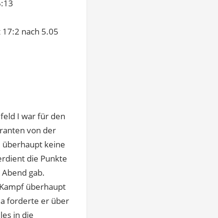
6:13
t 17:2 nach 5.05
eld I war für den
iranten von der
e überhaupt keine
erdient die Punkte
m Abend gab.
a-Kampf überhaupt
la forderte er über
les in die