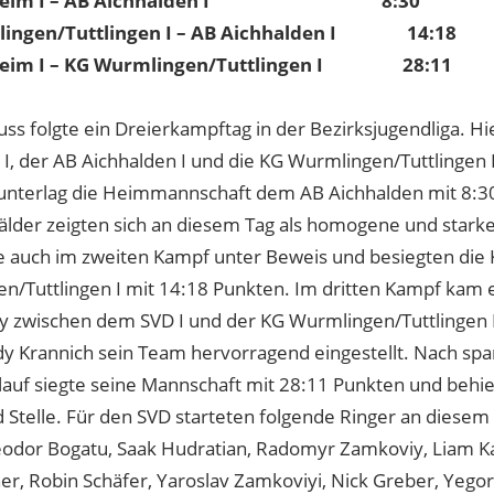
bheim I – AB Aichhalden I 8:30
ingen/Tuttlingen I – AB Aichhalden I 14:18
heim I – KG Wurmlingen/Tuttlingen I 28:11
ss folgte ein Dreierkampftag in der Bezirksjugendliga. Hi
I, der AB Aichhalden I und die KG Wurmlingen/Tuttlingen 
unterlag die Heimmannschaft dem AB Aichhalden mit 8:30
lder zeigten sich an diesem Tag als homogene und stark
sie auch im zweiten Kampf unter Beweis und besiegten die
n/Tuttlingen I mit 14:18 Punkten. Im dritten Kampf kam
y zwischen dem SVD I und der KG Wurmlingen/Tuttlingen I
y Krannich sein Team hervorragend eingestellt. Nach s
auf siegte seine Mannschaft mit 28:11 Punkten und behie
d Stelle. Für den SVD starteten folgende Ringer an diese
Teodor Bogatu, Saak Hudratian, Radomyr Zamkoviy, Liam K
r, Robin Schäfer, Yaroslav Zamkoviyi, Nick Greber, Yego