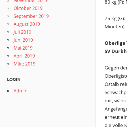
November 2019
80 kg (F)
Oktober 2019
September 2019
75 kg (G):
August 2019
Minuten).
Juli 2019
Juni 2019
Oberliga
Mai 2019
SV Dürb
April 2019
März 2019
Gegen den
Oberligis
LOGIN
Ostalb re
Admin
Schwachpu
mit, währ
Angefange
erneut ein
die volle 