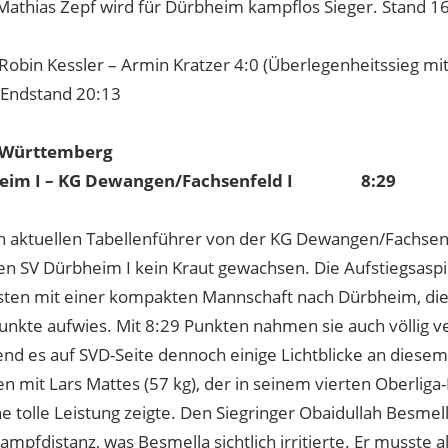
: Mathias Zepf wird für Dürbheim kampflos Sieger. Stand 1
 Robin Kessler – Armin Kratzer 4:0 (Überlegenheitssieg mi
 Endstand 20:13
 Württemberg
heim I – KG Dewangen/Fachsenfeld I 8:29
 aktuellen Tabellenführer von der KG Dewangen/Fachsenf
ten SV Dürbheim I kein Kraut gewachsen. Die Aufstiegsasp
isten mit einer kompakten Mannschaft nach Dürbheim, di
nkte aufwies. Mit 8:29 Punkten nahmen sie auch völlig v
end es auf SVD-Seite dennoch einige Lichtblicke an diese
n mit Lars Mattes (57 kg), der in seinem vierten Oberlig
e tolle Leistung zeigte. Den Siegringer Obaidullah Besmel
Kampfdistanz, was Besmella sichtlich irritierte. Er musste al