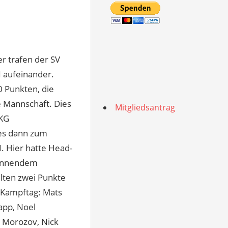
er trafen der SV
I aufeinander.
 Punkten, die
e Mannschaft. Dies
Mitgliedsantrag
 KG
 es dann zum
. Hier hatte Head-
pannendem
lten zwei Punkte
m Kampftag: Mats
app, Noel
r Morozov, Nick