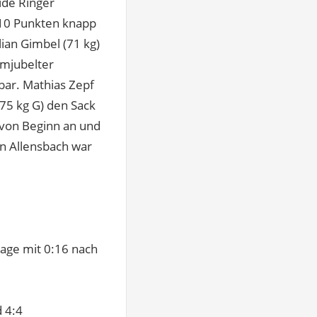
ide Ringer
:10 Punkten knapp
ian Gimbel (71 kg)
umjubelter
bar. Mathias Zepf
(75 kg G) den Sack
von Beginn an und
n Allensbach war
lage mit 0:16 nach
d 4:4