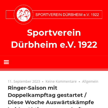
Zum
Inhalt
springen
Sportverein
Dürbheim e.V. 1922
11. September 2023
Keine Kommentare
Allgemein
Ringer-Saison mit
Doppelkampftag gestartet /
Diese Woche Auswärtskämpfe