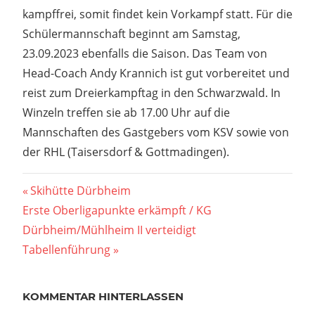
kampffrei, somit findet kein Vorkampf statt. Für die
Schülermannschaft beginnt am Samstag,
23.09.2023 ebenfalls die Saison. Das Team von
Head-Coach Andy Krannich ist gut vorbereitet und
reist zum Dreierkampftag in den Schwarzwald. In
Winzeln treffen sie ab 17.00 Uhr auf die
Mannschaften des Gastgebers vom KSV sowie von
der RHL (Taisersdorf & Gottmadingen).
Beitragsnavigation
Vorheriger
Skihütte Dürbheim
Nächster
Beitrag:
Erste Oberligapunkte erkämpft / KG
Beitrag:
Dürbheim/Mühlheim II verteidigt
Tabellenführung
KOMMENTAR HINTERLASSEN