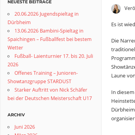
NEUESTE BEITRÄGE
Verö
20.06.2026 Jugendspieltag in
Dürbheim
Es ist wie
13.06.2026 Bambini-Spieltag in
Spaichingen – Fußballfest bei bestem
Die Narre
Wetter
tradition
Fußball- Laienturnier 17. bis 20. Juli
Programm 
2026
Showtänze
Offenes Training – Junioren-
Laune von
Showtanzgruppe STARDUST
Starker Auftritt von Nick Schäfer
In diesem
bei der Deutschen Meisterschaft U17
Heinstett
Dürbheim 
ARCHIV
organisie
Juni 2026