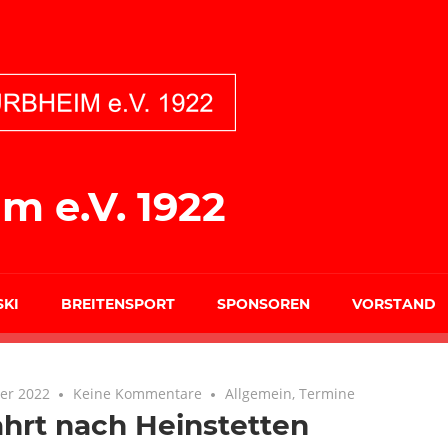
m e.V. 1922
SKI
BREITENSPORT
SPONSOREN
VORSTAND
er 2022
Keine Kommentare
Allgemein
,
Termine
hrt nach Heinstetten