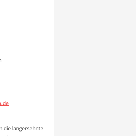
n
m.de
in die langersehnte