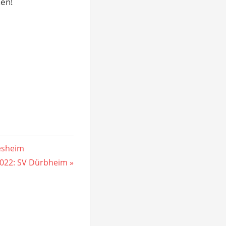
hen!
esheim
2022: SV Dürbheim