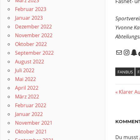
März 2023
Fasnet- u
Februar 2023
Januar 2023
Sportvere
Dezember 2022
Yvonne K
November 2022
Abteilungs
Oktober 2022
E-Mail
Inst
Sn
September 2022
August 2022
Juli 2022
FANBUS
F
Mai 2022
April 2022
Beitr
Vorherig
Klarer A
März 2022
Beitrag:
Februar 2022
Januar 2022
KOMMENT
November 2021
Oktober 2021
Du musst