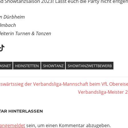
nd Showtanzsaison 2023! Lasst euch die Party nicht entge
in Dürbheim
almbach
leiterin Turnen & Tanzen
agram
apchat
TikTok
ASNET
HEINSTETTEN
SHOWTANZ
SHOWTANZWETTBEWERB
agsnavigation
er
uswärtssieg der Verbandsliga-Mannschaft beim VfL Obereis
Nächster
Verbandsliga-Meister 
Beitrag:
AR HINTERLASSEN
angemeldet
sein, um einen Kommentar abzugeben.