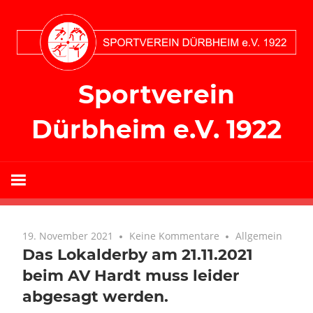
Zum
Inhalt
springen
Sportverein
Dürbheim e.V. 1922
19. November 2021
Keine Kommentare
Allgemein
Das Lokalderby am 21.11.2021
beim AV Hardt muss leider
abgesagt werden.