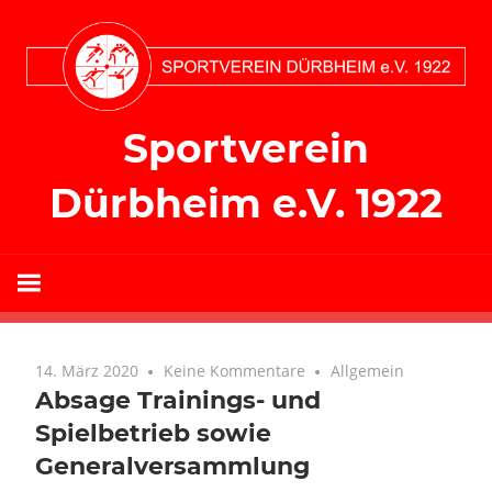
Zum
Inhalt
springen
Sportverein
Dürbheim e.V. 1922
14. März 2020
Keine Kommentare
Allgemein
Absage Trainings- und
Spielbetrieb sowie
Generalversammlung