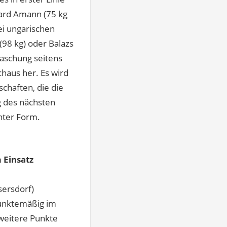
hard Amann (75 kg
ei ungarischen
98 kg) oder Balazs
raschung seitens
chaus her. Es wird
chaften, die die
g des nächsten
hnter Form.
 Einsatz
sersdorf)
punktemäßig im
 weitere Punkte