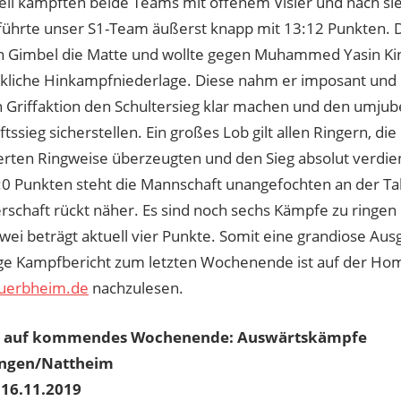
ell kämpften beide Teams mit offenem Visier und nach si
ührte unser S1-Team äußerst knapp mit 13:12 Punkten. 
n Gimbel die Matte und wollte gegen Muhammed Yasin Ki
ckliche Hinkampfniederlage. Diese nahm er imposant und 
n Griffaktion den Schultersieg klar machen und den umjub
ssieg sicherstellen. Ein großes Lob gilt allen Ringern, die
erten Ringweise überzeugten und den Sieg absolut verdien
0:0 Punkten steht die Mannschaft unangefochten an der Ta
erschaft rückt näher. Es sind noch sechs Kämpfe zu ringe
zwei beträgt aktuell vier Punkte. Somit eine grandiose Aus
ige Kampfbericht zum letzten Wochenende ist auf der Ho
uerbheim.de
nachzulesen.
u auf kommendes Wochenende: Auswärtskämpfe
ngen/Nattheim
 16.11.2019