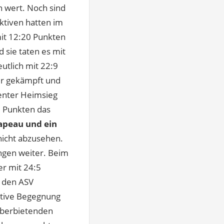
n wert. Noch sind
Aktiven hatten im
mit 12:20 Punkten
 sie taten es mit
utlich mit 22:9
ür gekämpft und
ienter Heimsieg
1 Punkten das
apeau und ein
nicht abzusehen.
ngen weiter. Beim
r mit 24:5
n den ASV
ktive Begegnung
überbietenden