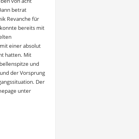
eben von acht
Dann betrat
nik Revanche für
konnte bereits mit
elten
 mit einer absolut
t hatten. Mit
bellenspitze und
n und der Vorsprung
gangssituation. Der
mepage unter