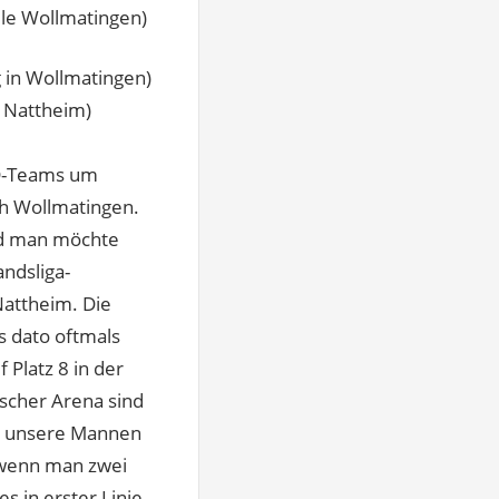
lle Wollmatingen)
 in Wollmatingen)
n Nattheim)
VD-Teams um
ch Wollmatingen.
nd man möchte
andsliga-
Nattheim. Die
s dato oftmals
 Platz 8 in der
ischer Arena sind
en unsere Mannen
, wenn man zwei
s in erster Linie