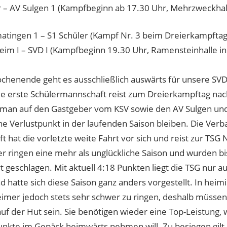
r – AV Sulgen 1 (Kampfbeginn ab 17.30 Uhr, Mehrzweckha
atingen 1 – S1 Schüler (Kampf Nr. 3 beim Dreierkampftag
eim I – SVD I (Kampfbeginn 19.30 Uhr, Ramensteinhalle i
chenende geht es ausschließlich auswärts für unsere S
ie erste Schülermannschaft reist zum Dreierkampftag na
ft man auf den Gastgeber vom KSV sowie den AV Sulgen u
e Verlustpunkt in der laufenden Saison bleiben. Die Verb
 hat die vorletzte weite Fahrt vor sich und reist zur TSG 
r ringen eine mehr als unglückliche Saison und wurden bi
 geschlagen. Mit aktuell 4:18 Punkten liegt die TSG nur auf
d hatte sich diese Saison ganz anders vorgestellt. In heim
eimer jedoch stets sehr schwer zu ringen, deshalb müss
auf der Hut sein. Sie benötigen wieder eine Top-Leistung
nkte im Gepäck heimwärts nehmen will. Zu besiegen gilt e