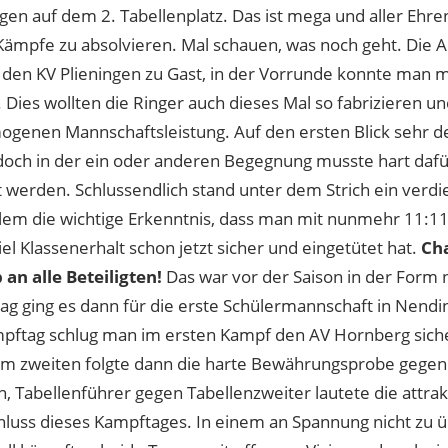
gen auf dem 2. Tabellenplatz. Das ist mega und aller Ehre
 Kämpfe zu absolvieren. Mal schauen, was noch geht. Die 
 den KV Plieningen zu Gast, in der Vorrunde konnte man 
Dies wollten die Ringer auch dieses Mal so fabrizieren und
ogenen Mannschaftsleistung. Auf den ersten Blick sehr de
doch in der ein oder anderen Begegnung musste hart daf
t werden. Schlussendlich stand unter dem Strich ein verd
llem die wichtige Erkenntnis, dass man mit nunmehr 11:1
el Klassenerhalt schon jetzt sicher und eingetütet hat.
Ch
 an alle Beteiligten!
Das war vor der Saison in der Form 
g ging es dann für die erste Schülermannschaft in Nendi
pftag schlug man im ersten Kampf den AV Hornberg siche
Im zweiten folgte dann die harte Bewährungsprobe gege
, Tabellenführer gegen Tabellenzweiter lautete die attra
luss dieses Kampftages. In einem an Spannung nicht zu 