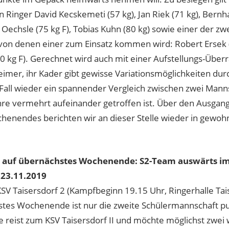
n Ringer David Kecskemeti (57 kg), Jan Riek (71 kg), Bern
 Oechsle (75 kg F), Tobias Kuhn (80 kg) sowie einer der zw
 von denen einer zum Einsatz kommen wird: Robert Ersek (
30 kg F). Gerechnet wird auch mit einer Aufstellungs-Über
imer, ihr Kader gibt gewisse Variationsmöglichkeiten dur
 Fall wieder ein spannender Vergleich zwischen zwei Manns
ahre vermehrt aufeinander getroffen ist. Über den Ausgan
enendes berichten wir an dieser Stelle wieder in gewo
 auf übernächstes Wochenende: S2-Team auswärts im
 23.11.2019
KSV Taisersdorf 2 (Kampfbeginn 19.15 Uhr, Ringerhalle Tai
tes Wochenende ist nur die zweite Schülermannschaft 
ie reist zum KSV Taisersdorf II und möchte möglichst zwei