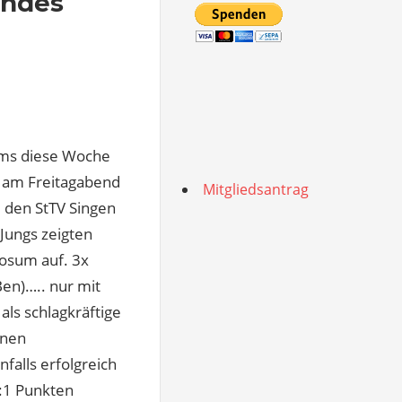
endes
ams diese Woche
n am Freitagabend
Mitgliedsantrag
 den StTV Singen
 Jungs zeigten
iosum auf. 3x
Ben)….. nur mit
ls schlagkräftige
inen
falls erfolgreich
9:1 Punkten