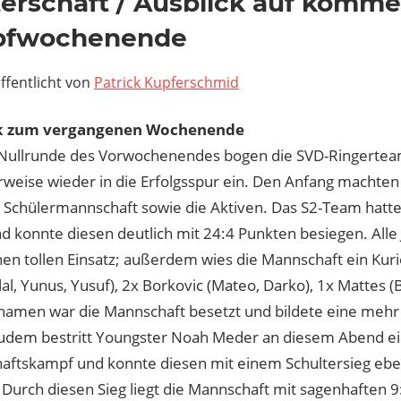
erschaft / Ausblick auf komm
fwochenende
ffentlicht von
Patrick Kupferschmid
k zum vergangenen Wochenende
Nullrunde des Vorwochenendes bogen die SVD-Ringerte
erweise wieder in die Erfolgsspur ein. Den Anfang machte
e Schülermannschaft sowie die Aktiven. Das S2-Team hatte
d konnte diesen deutlich mit 24:4 Punkten besiegen. Alle
nen tollen Einsatz; außerdem wies die Mannschaft ein Kur
lal, Yunus, Yusuf), 2x Borkovic (Mateo, Darko), 1x Mattes (
namen war die Mannschaft besetzt und bildete eine mehr a
udem bestritt Youngster Noah Meder an diesem Abend e
aftskampf und konnte diesen mit einem Schultersieg eben
. Durch diesen Sieg liegt die Mannschaft mit sagenhaften 