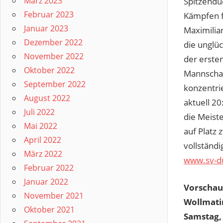
März 2023
Spitzendu
Februar 2023
Kämpfen f
Januar 2023
Maximilia
Dezember 2022
die unglü
November 2022
der erste
Oktober 2022
Mannschaft
September 2022
konzentri
August 2022
aktuell 2
Juli 2022
die Meist
Mai 2022
auf Platz 
April 2022
vollständ
März 2022
www.sv-d
Februar 2022
Januar 2022
Vorscha
November 2021
Wollmati
Oktober 2021
Samstag,