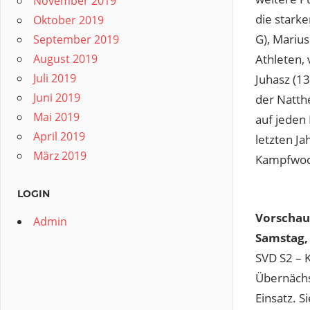
November 2019
die starke
Oktober 2019
G), Marius
September 2019
August 2019
Athleten,
Juli 2019
Juhasz (1
Juni 2019
der Natthe
Mai 2019
auf jeden
April 2019
letzten J
März 2019
Kampfwoch
LOGIN
Vorschau
Admin
Samstag,
SVD S2 – 
Übernächs
Einsatz. S