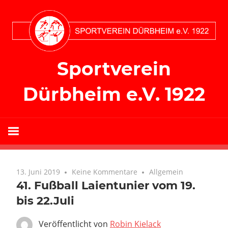
Zum
Inhalt
springen
Sportverein
Dürbheim e.V. 1922
13. Juni 2019
Keine Kommentare
Allgemein
41. Fußball Laientunier vom 19.
bis 22.Juli
Veröffentlicht von
Robin Kielack