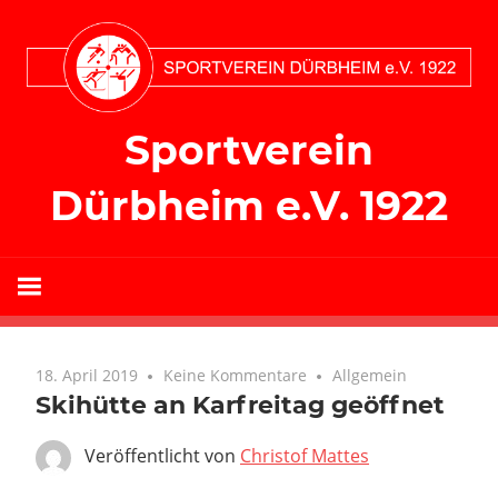
Zum
Inhalt
springen
Sportverein
Dürbheim e.V. 1922
18. April 2019
Keine Kommentare
Allgemein
Skihütte an Karfreitag geöffnet
Veröffentlicht von
Christof Mattes