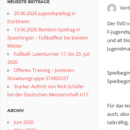
NEUESTE BEITRÄGE
Verö
20.06.2026 Jugendspieltag in
Dürbheim
Der SVD v
13.06.2026 Bambini-Spieltag in
F-Jugendsp
Spaichingen – Fußballfest bei bestem
und alt bi
Wetter
Jugendman
Fußball- Laienturnier 17. bis 20. Juli
2026
Offenes Training – Junioren-
Spielbegi
Showtanzgruppe STARDUST
Spielbegi
Starker Auftritt von Nick Schäfer
bei der Deutschen Meisterschaft U17
Für das le
ARCHIV
auch, also
tatkräftig.
Juni 2026