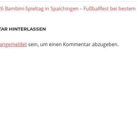
agsnavigation
er
26 Bambini-Spieltag in Spaichingen – Fußballfest bei bestem
AR HINTERLASSEN
angemeldet
sein, um einen Kommentar abzugeben.