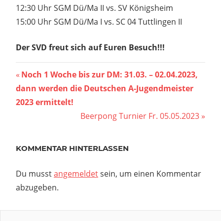
12:30 Uhr SGM Dü/Ma II vs. SV Königsheim​
15:00 Uhr SGM Dü/Ma I vs. SC 04 Tuttlingen II
Der SVD freut sich auf Euren Besuch!!!
Beitragsnavigation
Vorheriger
Noch 1 Woche bis zur DM: 31.03. – 02.04.2023,
Beitrag:
dann werden die Deutschen A-Jugendmeister
2023 ermittelt!
Nächster
Beerpong Turnier Fr. 05.05.2023
Beitrag:
KOMMENTAR HINTERLASSEN
Du musst
angemeldet
sein, um einen Kommentar
abzugeben.