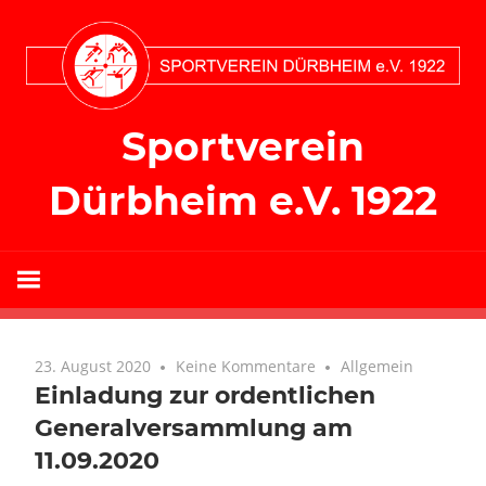
Zum
Inhalt
springen
Sportverein
Dürbheim e.V. 1922
23. August 2020
Keine Kommentare
Allgemein
Einladung zur ordentlichen
Generalversammlung am
11.09.2020