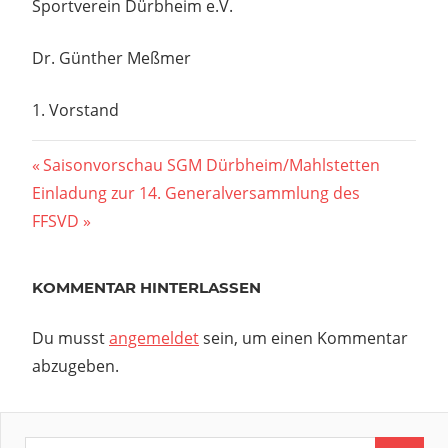
Sportverein Dürbheim e.V.
Dr. Günther Meßmer
1. Vorstand
Beitragsnavigation
Vorheriger
Saisonvorschau SGM Dürbheim/Mahlstetten
Nächster
Beitrag:
Einladung zur 14. Generalversammlung des
Beitrag:
FFSVD
KOMMENTAR HINTERLASSEN
Du musst
angemeldet
sein, um einen Kommentar
abzugeben.